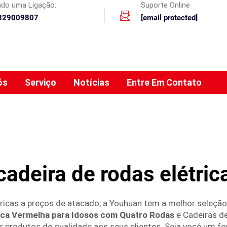
ando uma Ligação:
Suporte Online
329009807
[email protected]
ós
Serviço
Notícias
Entre Em Contato
cadeira de rodas elétric
tricas a preços de atacado, a Youhuan tem a melhor seleç
rica Vermelha para Idosos com Quatro Rodas
e Cadeiras d
 produtos de qualidade aos seus clientes. Seja você um f