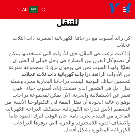
AR
سكوتر كهربائي بثلاث عجلات
للتنقل
كن رائد أسلوب مع دراجاتنا الكهربائية العصرية ذات الثلاث
عجلات
إذا كنت ترغب في التنقّل، فإن الأدوات التي تستخدمها يمكن
أن تصنع كل الفرق بين التصارع في وحل خيالي أو الطيران
فعليًا. ولهذا السبب نحن في يوهوان نزوّدك بمجموعة متنوعة
من الأدوات الرائعة
دراجات كهربائية ذات ثلاث عجلات
لتحسين حياتك اليومية. ليست دراجاتنا البخارية مجرد وسيلة
نقل - بل هي الشعور الذي تمنحك إياه، أسلوب حياة - فهي
تعبير عن الاستقلالية والحرية. الآن يمكن لمجموعة دراجات
يوهوان عالية الجودة أن تمثل القمة في التكنولوجيا الأنيقة. من
التصميم الأنيق للدراجة الكهربائية، ستمكنك الدراجة الكهربائية
الفاخرة من التقدم بحرية تامة. حان الوقت لترك القيود جانباً
واكتشاف القوة اللامحدودة والحرية التي توفرها الدراجات
الكهربائية المطورة بشكل أفضل.