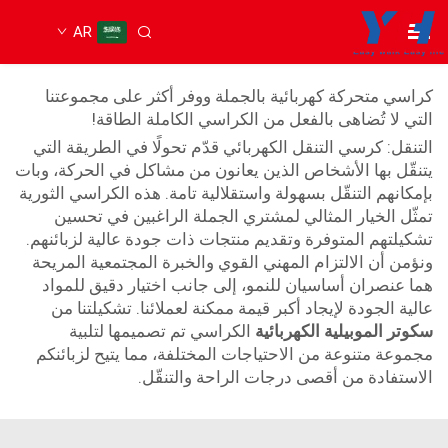
AR
كرسي حركة كهربائي
كراسي متحركة كهربائية بالجملة ووفر أكثر على مجموعتنا
التي لا تُضاهى بالفعل من الكراسي الكاملة الطاقة!
التنقل: كرسي التنقل الكهربائي قدّم تحولًا في الطريقة التي
يتنقّل بها الأشخاص الذين يعانون من مشاكل في الحركة، وبات
بإمكانهم التنقّل بسهولة واستقلالية تامة. هذه الكراسي الثورية
تمثّل الخيار المثالي لمشتري الجملة الراغبين في تحسين
تشكيلتهم المتوفرة وتقديم منتجات ذات جودة عالية لزبائنهم.
ونؤمن أن الالتزام المهني القوي والخبرة المجتمعية المريحة
هما عنصران أساسيان للنمو، إلى جانب اختيار دقيق للمواد
عالية الجودة لإيجاد أكبر قيمة ممكنة لعملائنا. تشكيلتنا من
سكوتر الموبيلية الكهربائية
الكراسي تم تصميمها لتلبية
مجموعة متنوعة من الاحتياجات المختلفة، مما يتيح لزبائنكم
الاستفادة من أقصى درجات الراحة والتنقّل.