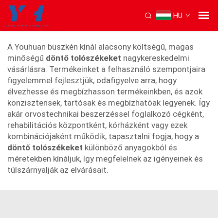
HU
önálló hátradőlő szék
A Youhuan büszkén kínál alacsony költségű, magas
minőségű
döntő tolószékeket
nagykereskedelmi
vásárlásra. Termékeinket a felhasználó szempontjaira
figyelemmel fejlesztjük, odafigyelve arra, hogy
élvezhesse és megbízhasson termékeinkben, és azok
konzisztensek, tartósak és megbízhatóak legyenek. Így
akár orvostechnikai beszerzéssel foglalkozó cégként,
rehabilitációs központként, kórházként vagy ezek
kombinációjaként működik, tapasztalni fogja, hogy a
döntő tolószékeket
különböző anyagokból és
méretekben kínáljuk, így megfelelnek az igényeinek és
túlszárnyalják az elvárásait.