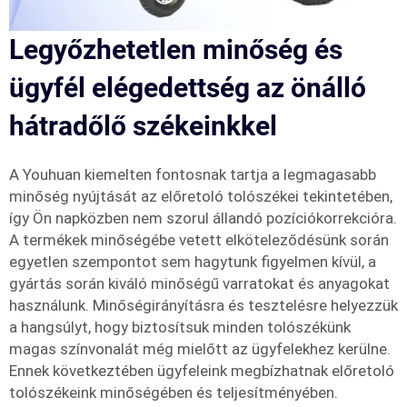
Legyőzhetetlen minőség és
ügyfél elégedettség az önálló
hátradőlő székeinkkel
A Youhuan kiemelten fontosnak tartja a legmagasabb
minőség nyújtását az előretoló tolószékei tekintetében,
így Ön napközben nem szorul állandó pozíciókorrekcióra.
A termékek minőségébe vetett elköteleződésünk során
egyetlen szempontot sem hagytunk figyelmen kívül, a
gyártás során kiváló minőségű varratokat és anyagokat
használunk. Minőségirányításra és tesztelésre helyezzük
a hangsúlyt, hogy biztosítsuk minden tolószékünk
magas színvonalát még mielőtt az ügyfelekhez kerülne.
Ennek következtében ügyfeleink megbízhatnak előretoló
tolószékeink minőségében és teljesítményében.