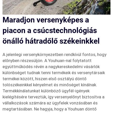
Maradjon versenyképes a
piacon a csúcstechnológiás
önálló hátradőlő székeinkkel
A jelenlegi versenykörnyezetben rendkívül fontos, hogy
előnyben részesüljön. A Youhuan-nal folytatott
együttműködés révén a nagykereskedelmi vásárlók
különbséget tudnak tenni termékeik és versenytársaik
termékei között, hiszen első osztályú döntő
tolószékeinkkel kényelmet és minőséget kínálnak.
Termékkínálatunkat különböző ügyfél-igények
kielégítésére terveztük, így versenyelőnyt biztosítva a
vállalkozások számára az ügyfelek vonzásában és
megtartásában. Ne hagyja, hogy a Youhuan döntő