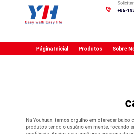
Solicit
+86-19
Página Inicial
Produtos
Sobre N
c
Na Youhuan, temos orgulho em oferecer baixo c
produtos tendo o usuário em mente, focando em
confiáveis. Assim, seja você uma empresa de a