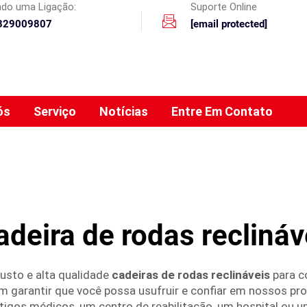
ando uma Ligação:
Suporte Online
329009807
[email protected]
ós
Serviço
Notícias
Entre Em Contato
adeira de rodas reclináv
usto e alta qualidade
cadeiras de rodas reclináveis
para 
 garantir que você possa usufruir e confiar em nossos pro
rtigos médicos, um centro de reabilitação, um hospital ou