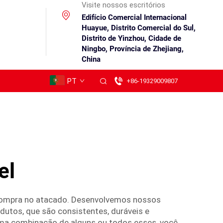
Visite nossos escritórios
Edifício Comercial Internacional
Huayue, Distrito Comercial do Sul,
Distrito de Yinzhou, Cidade de
Ningbo, Província de Zhejiang,
China
PT
+86-19329009807
el
compra no atacado. Desenvolvemos nossos
dutos, que são consistentes, duráveis e
 uma combinação de alguns ou todos esses, você