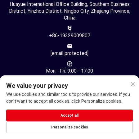
Huayue International Office Building, Southern Business
District, Yinzhou District, Ningbo City, Zhejiang Province,
China
+86-19329009807
[email protected]
Mon - Fri: 9:00 - 17:00
We value your privacy
We use cookies and similar tools to provide our services. If you
don't want to accept all cookies, click Personalize cookies.
Auteursrecht © Ningbo Youhuan Automation Technology Co.,
Accept all
Ltd. Alle rechten voorbehouden -
Privacybeleid
Personalize cookies
Elektrische rolstoel
Elektrische Mobilitisscooter