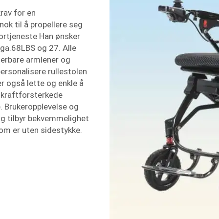
krav for en
nok til å propellere seg
 Fortjeneste Han ønsker
ega.68LBS og 27. Alle
terbare armlener og
 personalisere rullestolen
 er også lette og enkle å
e kraftforsterkede
e. Brukeropplevelse og
 og tilbyr bekvemmelighet
om er uten sidestykke.