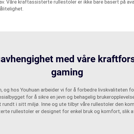
Våre kraftassisterte rullestoler er ikke bare basert på ava
litelighet.
avhengighet med våre kraftforst
gaming
 og hos Youhuan arbeider vi for å forbedre livskvaliteten fo
pesialbygget for å sikre en jevn og behagelig brukeropplevels
rundt i sitt miljø. Inne og ute tilbyr våre rullestoler den 
terte rullestoler er designet for enkel bruk og komfort, slik at