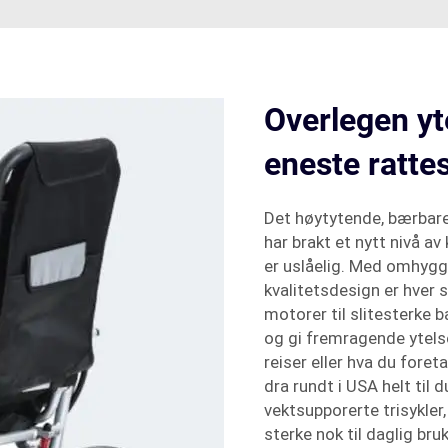
Overlegen yt
eneste ratte
Det høytytende, bærbare
har brakt et nytt nivå av 
er uslåelig. Med omhygg
kvalitetsdesign er hver s
motorer til slitesterke b
og gi fremragende ytels
reiser eller hva du foret
dra rundt i USA helt til d
vektsupporerte trisykler
sterke nok til daglig br