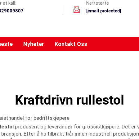
 et kall:
Nettstøtte
329009807
[email protected]
neste
Nyheter
Kontakt Oss
Kraftdrivn rullestol
sisthandel for bedriftskjøpere
llestol
produsent og leverandør for grossistkjøpere. Det er 
i bransjen. Etter å ha tilbrakt tiår innen industriell produksjo