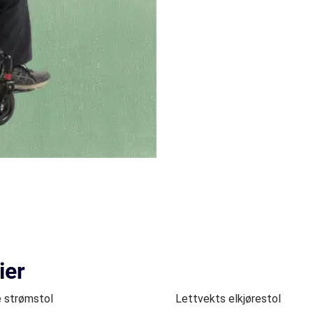
ier
 strømstol
Lettvekts elkjørestol