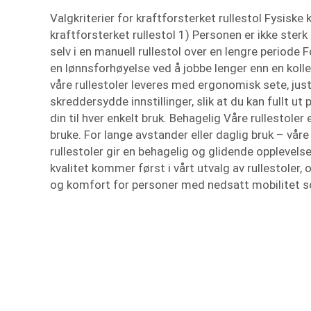
Valgkriterier for kraftforsterket rullestol Fysiske 
kraftforsterket rullestol 1) Personen er ikke sterk 
selv i en manuell rullestol over en lengre periode
en lønnsforhøyelse ved å jobbe lenger enn en koll
våre rullestoler leveres med ergonomisk sete, jus
skreddersydde innstillinger, slik at du kan fullt ut
din til hver enkelt bruk. Behagelig Våre rullestoler
bruke. For lange avstander eller daglig bruk – vår
rullestoler gir en behagelig og glidende opplevels
kvalitet kommer først i vårt utvalg av rullestoler,
og komfort for personer med nedsatt mobilitet s