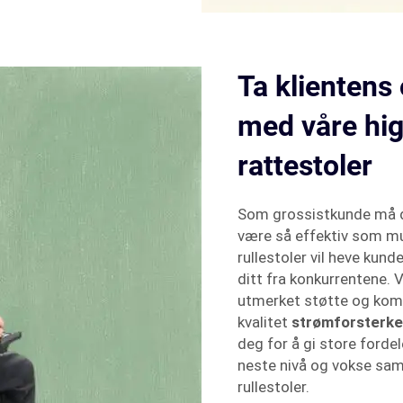
Ta klientens 
med våre hig
rattestoler
Som grossistkunde må du
være så effektiv som m
rullestoler vil heve kund
ditt fra konkurrentene. V
utmerket støtte og komf
kvalitet
strømforsterke
deg for å gi store fordel
neste nivå og vokse sa
rullestoler.