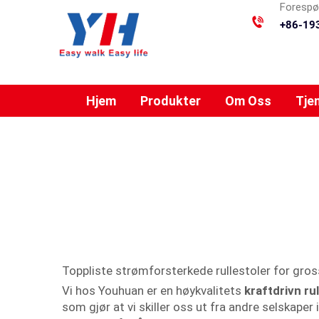
Forespør
+86-19
Hjem
Produkter
Om Oss
Tje
Toppliste strømforsterkede rullestoler for gros
Vi hos Youhuan er en høykvalitets
kraftdrivn ru
som gjør at vi skiller oss ut fra andre selskaper 