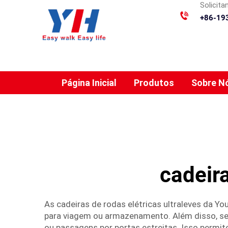
Solicit
+86-19
Página Inicial
Produtos
Sobre N
cadeira
As cadeiras de rodas elétricas ultraleves da Y
para viagem ou armazenamento. Além disso, s
ou passagens por portas estreitas. Isso permi