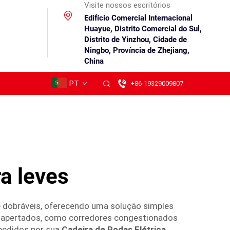
Visite nossos escritórios
Edifício Comercial Internacional
Huayue, Distrito Comercial do Sul,
Distrito de Yinzhou, Cidade de
Ningbo, Província de Zhejiang,
China
PT
+86-19329009807
ra leves
 e dobráveis, oferecendo uma solução simples
 apertados, como corredores congestionados
pedidos por sua
Cadeira de Rodas Elétrica