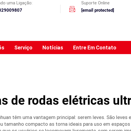
ando uma Ligação:
Suporte Online
329009807
[email protected]
ós
Serviço
Notícias
Entre Em Contato
s de rodas elétricas ult
ouhuan têm uma vantagem principal: serem leves. São leves
eu tamanho compacto as torna ideais para uso em espaços
te que os usuários se locomovam livremente, sem serem im