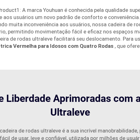
oduct1: A marca Youhuan é conhecida pela qualidade superi
rece aos usuários um novo padrão de conforto e conveniênci
ndo muita inconveniência aos usuários, nossa cadeira de ro
uário, permitindo movimentação fácil e eficaz nos espaços 
deira de rodas ultraleve facilitará seu deslocamento. Para
étrica Vermelha para Idosos com Quatro Rodas
, que ofer
e Liberdade Aprimoradas com 
Ultraleve
adeira de rodas ultraleve é a sua incrível manobrabilidade
ácil de usar, leve e confiável, utilizada por milhões de usu