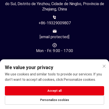
do Sul, Distrito de Yinzhou, Cidade de Ningbo, Província de
Zhejiang, China
+86-19329009807
[email protected]
Mon - Fri: 9:00 - 17:00
We value your privacy
We use cookies and similar tools to provide our services. If you
don't want to accept all cookies, click Personalize cookies.
Direitos Autorais © Ningbo Youhuan Automation Technology
Co., Ltd. Todos os Direitos Reservados -
Política de
Accept all
privacidade
Personalize cookies
Cadeira de rodas elétrica
Scooter Elétrico de Mobilidade