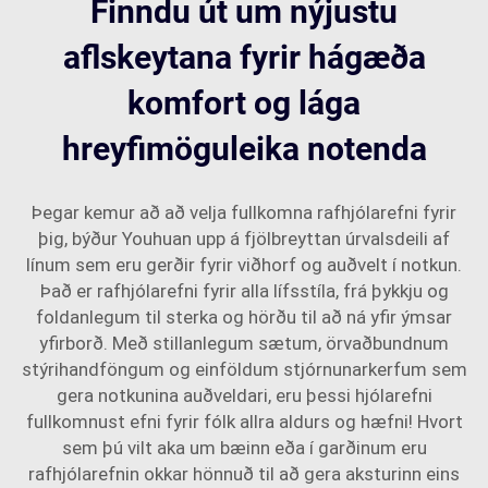
Finndu út um nýjustu
aflskeytana fyrir hágæða
komfort og lága
hreyfimöguleika notenda
Þegar kemur að að velja fullkomna rafhjólarefni fyrir
þig, býður Youhuan upp á fjölbreyttan úrvalsdeili af
línum sem eru gerðir fyrir viðhorf og auðvelt í notkun.
Það er rafhjólarefni fyrir alla lífsstíla, frá þykkju og
foldanlegum til sterka og hörðu til að ná yfir ýmsar
yfirborð. Með stillanlegum sætum, örvaðbundnum
stýrihandföngum og einföldum stjórnunarkerfum sem
gera notkunina auðveldari, eru þessi hjólarefni
fullkomnust efni fyrir fólk allra aldurs og hæfni! Hvort
sem þú vilt aka um bæinn eða í garðinum eru
rafhjólarefnin okkar hönnuð til að gera aksturinn eins