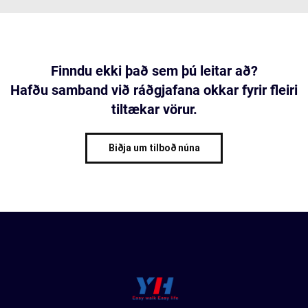
Finndu ekki það sem þú leitar að?
Hafðu samband við ráðgjafana okkar fyrir fleiri
tiltækar vörur.
Biðja um tilboð núna