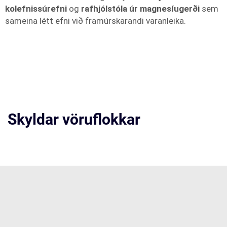
kolefnissúrefni
og
rafhjólstóla úr magnesíugerði
sem
sameina létt efni við framúrskarandi varanleika.
Skyldar vöruflokkar