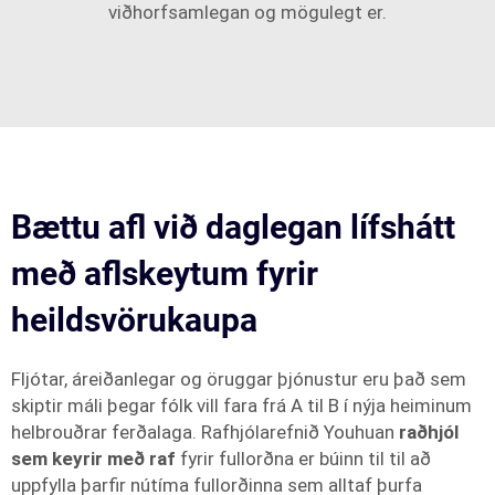
viðhorfsamlegan og mögulegt er.
Bættu afl við daglegan lífshátt
með aflskeytum fyrir
heildsvörukaupa
Fljótar, áreiðanlegar og öruggar þjónustur eru það sem
skiptir máli þegar fólk vill fara frá A til B í nýja heiminum
helbrouðrar ferðalaga. Rafhjólarefnið Youhuan
raðhjól
sem keyrir með raf
fyrir fullorðna er búinn til til að
uppfylla þarfir nútíma fullorðinna sem alltaf þurfa