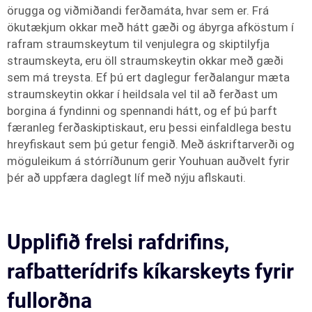
örugga og viðmiðandi ferðamáta, hvar sem er. Frá
ökutækjum okkar með hátt gæði og ábyrga afköstum í
rafram straumskeytum til venjulegra og skiptilyfja
straumskeyta, eru öll straumskeytin okkar með gæði
sem má treysta. Ef þú ert daglegur ferðalangur mæta
straumskeytin okkar í heildsala vel til að ferðast um
borgina á fyndinni og spennandi hátt, og ef þú þarft
færanleg ferðaskiptiskaut, eru þessi einfaldlega bestu
hreyfiskaut sem þú getur fengið. Með áskriftarverði og
möguleikum á stórríðunum gerir Youhuan auðvelt fyrir
þér að uppfæra daglegt líf með nýju aflskauti.
Upplifið frelsi rafdrifins,
rafbatterídrifs kíkarskeyts fyrir
fullorðna