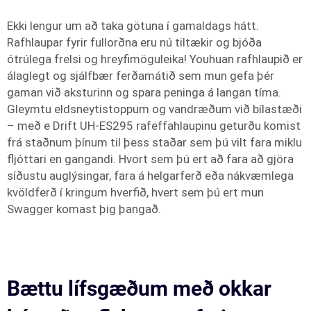
Ekki lengur um að taka götuna í gamaldags hátt.
Rafhlaupar fyrir fullorðna eru nú tiltækir og bjóða
ótrúlega frelsi og hreyfimöguleika! Youhuan rafhlaupið er
álaglegt og sjálfbær ferðamátið sem mun gefa þér
gaman við aksturinn og spara peninga á langan tíma.
Gleymtu eldsneytistoppum og vandræðum við bílastæði
– með e Drift UH-ES295 rafeffahlaupinu geturðu komist
frá staðnum þínum til þess staðar sem þú vilt fara miklu
fljóttari en gangandi. Hvort sem þú ert að fara að gjöra
síðustu auglýsingar, fara á helgarferð eða nákvæmlega
kvöldferð í kringum hverfið, hvert sem þú ert mun
Swagger komast þig þangað.
Bættu lífsgæðum með okkar