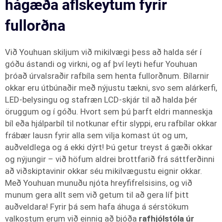
hágæða aflskeytum fyrir
fullorðna
Við Youhuan skiljum við mikilvægi þess að halda sér í
góðu ástandi og virkni, og af því leyti hefur Youhuan
þróað úrvalsraðir rafbíla sem henta fullorðnum. Bílarnir
okkar eru útbúnaðir með nýjustu tækni, svo sem alárkerfi,
LED-belysingu og stafræn LCD-skjár til að halda þér
öruggum og í góðu. Hvort sem þú þarft eldri manneskja
bíl eða hjálparbíl til notkunar eftir slyppi, eru rafbílar okkar
frábær lausn fyrir alla sem vilja komast út og um,
auðveldlega og á ekki dýrt! Þú getur treyst á gæði okkar
og nýjungir – við höfum aldrei brottfarið frá sáttferðinni
að viðskiptavinir okkar séu mikilvægustu eignir okkar.
Með Youhuan munuðu njóta hreyfifrelsisins, og við
munum gera allt sem við getum til að gera líf þitt
auðveldara! Fyrir þá sem hafa áhuga á sérstökum
valkostum erum við einnig að bjóða
rafhjólstóla úr