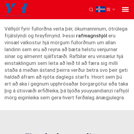
IS
Aflskeytar fyrir fullorðna
Vélhjól fyrir fullorðna veita þér, ökumanninum, ótrúlega
frjálslyndi og hreyfimynd. Þessi
rafmagnshjól
eru
vinsæl valkostur hjá mörgum fullorðnum um allan
landinn sem eru að reyna að bæta helstu venjurnar
sínar og almennt sjálfstæði. Rafbílar eru vinsælur hjá
einstaklingum sem leita að leið til að færa sig milli
staða á meðan ástand þeirra verður betra svo þeir geti
haldað áfram að njóta daglegs starfs. Hvort sem þú
ert að aka í gegnum upphrósaðar borgargötur eða taka
þig á útisvæði erfiðleika, þá bjóða youyuandianzi rafhjól
mörg eiginleika sem gera hvert ferðalag ánægjulegra.