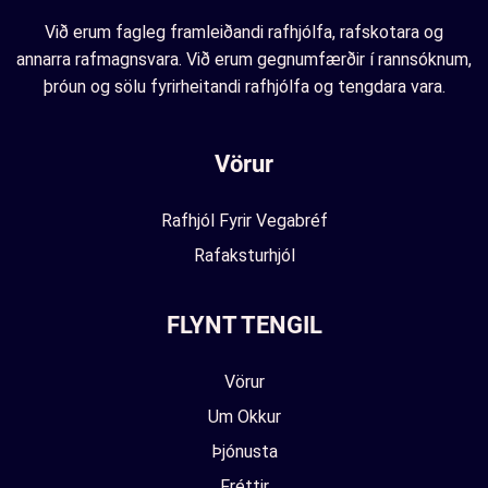
Við erum fagleg framleiðandi rafhjólfa, rafskotara og
annarra rafmagnsvara. Við erum gegnumfærðir í rannsóknum,
þróun og sölu fyrirheitandi rafhjólfa og tengdara vara.
Vörur
Rafhjól Fyrir Vegabréf
Rafaksturhjól
FLYNT TENGIL
Vörur
Um Okkur
Þjónusta
Fréttir