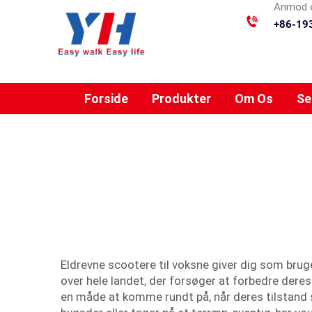
Anmod o
+86-19
Forside
Produkter
Om Os
Se
Eldrevne scootere til voksne giver dig som bruge
over hele landet, der forsøger at forbedre deres
en måde at komme rundt på, når deres tilstand 