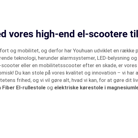
ed vores high-end el-scootere ti
fort og mobilitet, og derfor har Youhuan udviklet en række 
ende teknologi, herunder alarmsystemer, LED-belysning og di
scooter eller en mobilitetsscooter efter en skade, er vore
k! Du kan stole på vores kvalitet og innovation – vi har ald
tens frihed, og vi vil gøre alt, hvad vi kan, for at gøre dit 
 Fiber El-rullestole
og
elektriske kørestole i magnesium