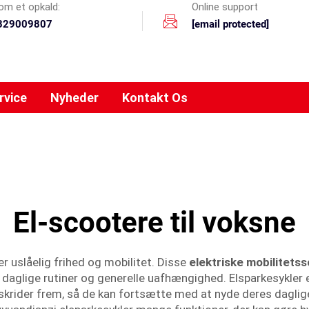
m et opkald:
Online support
329009807
[email protected]
rvice
Nyheder
Kontakt Os
El-scootere til voksne
r uslåelig frihed og mobilitet. Disse
elektriske mobilitets
 daglige rutiner og generelle uafhængighed. Elsparkesykler er
skrider frem, så de kan fortsætte med at nyde deres daglig