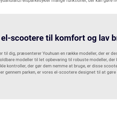
ouyuandianzi elsparkesykler mange funktioner, der kan gøre h
el-scootere til komfort og lav 
r til dig, præsenterer Youhuan en række modeller, der er de
 foldbare modeller til let opbevaring til robuste modeller, de
 kontroller, der gør dem nemme at bruge, er disse scootere 
ller gennem parken, er vores el-scootere designet til at gøre