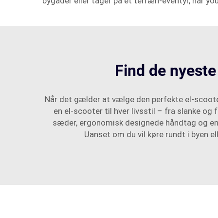
bygader eller tager på et terræn-eventyr, har y
Find de nyeste 
Når det gælder at vælge den perfekte el-scoote
en el-scooter til hver livsstil – fra slanke og
sæder, ergonomisk designede håndtag og enkle
Uanset om du vil køre rundt i byen e