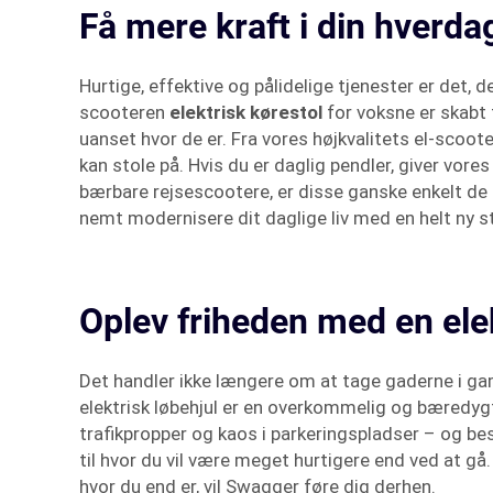
Få mere kraft i din hverda
Hurtige, effektive og pålidelige tjenester er det,
scooteren
elektrisk kørestol
for voksne er skabt
uanset hvor de er. Fra vores højkvalitets el-scoo
kan stole på. Hvis du er daglig pendler, giver vor
bærbare rejsescootere, er disse ganske enkelt de
nemt modernisere dit daglige liv med en helt ny 
Oplev friheden med en elek
Det handler ikke længere om at tage gaderne i gaml
elektrisk løbehjul er en overkommelig og bæredyg
trafikpropper og kaos i parkeringspladser – og be
til hvor du vil være meget hurtigere end ved at gå.
hvor du end er, vil Swagger føre dig derhen.