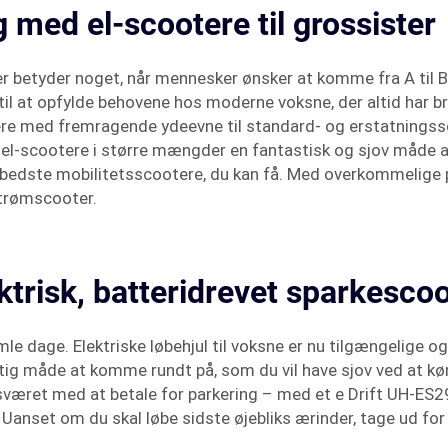
g med el-scootere til grossister
 der betyder noget, når mennesker ønsker at komme fra A til 
 til at opfylde behovene hos moderne voksne, der altid har 
tere med fremragende ydeevne til standard- og erstatningssc
es el-scootere i større mængder en fantastisk og sjov måde 
 bedste mobilitetsscootere, du kan få. Med overkommelige pr
strømscooter.
trisk, batteridrevet sparkescoo
e dage. Elektriske løbehjul til voksne er nu tilgængelige og 
tig måde at komme rundt på, som du vil have sjov ved at kør
sværet med at betale for parkering – med et e Drift UH-ES29
 Uanset om du skal løbe sidste øjebliks ærinder, tage ud for 