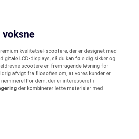
l voksne
premium kvalitetsel-scootere, der er designet med
gitale LCD-displays, så du kan føle dig sikker og
s eldrevne scootere en fremragende løsning for
rig afvigt fra filosofien om, at vores kunder er
liv nemmere! For dem, der er interesseret i
legering
der kombinerer lette materialer med