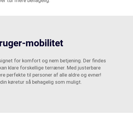
ver tur mere behagelig.
bruger-mobilitet
signet for komfort og nem betjening. Der findes
r kan klare forskellige terræner. Med justerbare
perfekte til personer af alle aldre og evner!
 din køretur så behagelig som muligt.