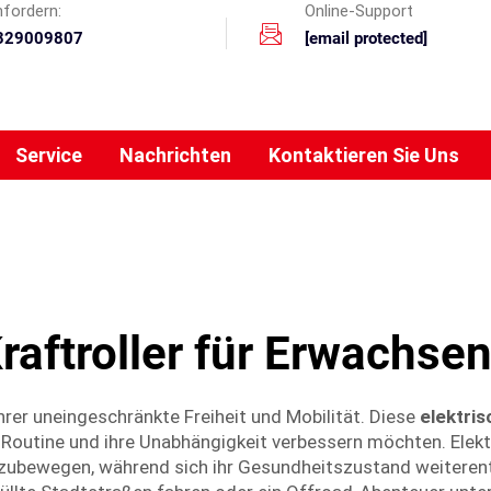
nfordern:
Online-Support
329009807
[email protected]
Service
Nachrichten
Kontaktieren Sie Uns
raftroller für Erwachse
hrer uneingeschränkte Freiheit und Mobilität. Diese
elektris
 Routine und ihre Unabhängigkeit verbessern möchten. Elektro
tzubewegen, während sich ihr Gesundheitszustand weiterentw