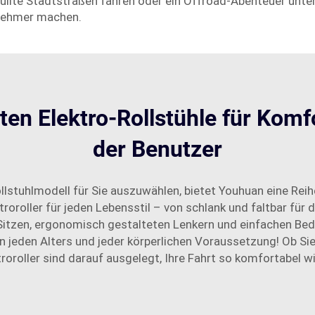
füllte Stadtstraßen fahren oder ein Offroad-Abenteuer unte
enehmer machen.
en Elektro-Rollstühle für Komf
der Benutzer
lstuhlmodell für Sie auszuwählen, bietet Youhuan eine Rei
roroller für jeden Lebensstil – von schlank und faltbar für
 Sitzen, ergonomisch gestalteten Lenkern und einfachen Be
n jeden Alters und jeder körperlichen Voraussetzung! Ob Si
oroller sind darauf ausgelegt, Ihre Fahrt so komfortabel w