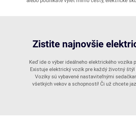
alebo podnikáte výlet mimo cesty, elektrické s
Zistite najnovšie elektr
Keď ide o výber ideálneho elektrického vozíka
Existuje elektrický vozík pre každý životný št
Vozíky sú vybavené nastaviteľnými sedačkam
všetkých vekov a schopností! Či už chcete jaz