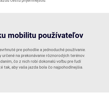
každú cestu príjemnejšou.
zku mobilitu používateľov
avrhnuté pre pohodlie a jednoduché používanie.
ely určené na prekonávanie rôznorodých terénov.
ním, čo z nich robí dokonalú voľbu pre ľudí
é tak, aby vaša jazda bola čo najpohodlnejšia.