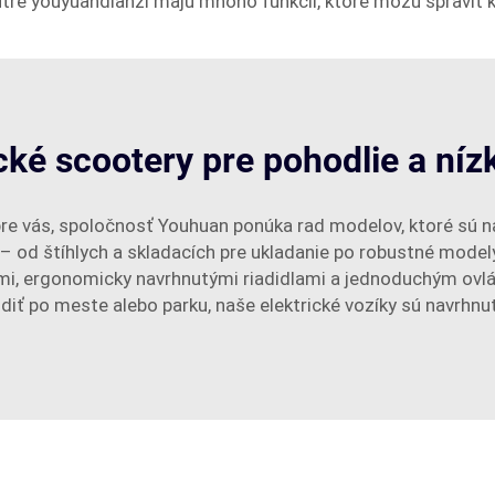
kútre youyuandianzi majú mnoho funkcií, ktoré môžu spraviť 
ické scootery pre pohodlie a ní
 pre vás, spoločnosť Youhuan ponúka rad modelov, ktoré sú n
ýl – od štíhlych a skladacích pre ukladanie po robustné mod
i, ergonomicky navrhnutými riadidlami a jednoduchým ovláda
diť po meste alebo parku, naše elektrické vozíky sú navrhnut