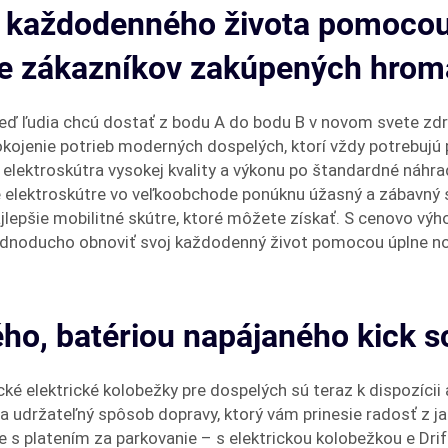
ho každodenného života pomocou
re zákazníkov zakúpených hro
, keď ľudia chcú dostať z bodu A do bodu B v novom svete z
okojenie potrieb moderných dospelých, ktorí vždy potrebujú
elektroskútra vysokej kvality a výkonu po štandardné náhrad
še elektroskútre vo veľkoobchode ponúknu úžasný a zábavný
ajlepšie mobilitné skútre, ktoré môžete získať. S cenovo
dnoducho obnoviť svoj každodenný život pomocou úplne no
ého, batériou napájaného kick 
rické elektrické kolobežky pre dospelých sú teraz k dispozíc
a udržateľný spôsob dopravy, ktorý vám prinesie radosť z j
e s platením za parkovanie – s elektrickou kolobežkou e Dri