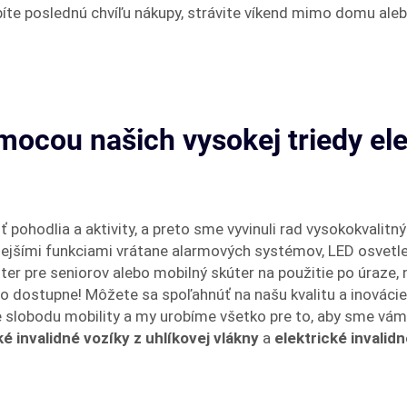
íte poslednú chvíľu nákupy, strávite víkend mimo domu alebo
omocou našich vysokej triedy el
pohodlia a aktivity, a preto sme vyvinuli rad vysokokvalit
jšími funkciami vrátane alarmových systémov, LED osvetleni
er pre seniorov alebo mobilný skúter na použitie po úraze, 
 dostupne! Môžete sa spoľahnúť na našu kvalitu a inovácie –
e slobodu mobility a my urobíme všetko pre to, aby sme vám u
ké invalidné vozíky z uhlíkovej vlákny
a
elektrické invalidn