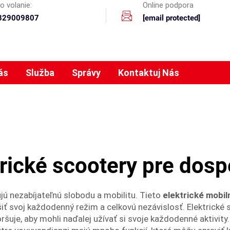
o volanie:
Online podpora
329009807
[email protected]
ás
Služba
Správy
Kontaktuj Nás
trické scootery pre dosp
ujú nezabíjateľnú slobodu a mobilitu. Tieto
elektrické mobi
iť svoj každodenný režim a celkovú nezávislosť. Elektrické s
ršuje, aby mohli naďalej užívať si svoje každodenné aktivity