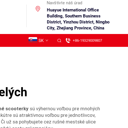
Navštívte náš úrad
Huayue International Office
Building, Southern Business
District, Yinzhou District, Ningbo
City, Zhejiang Province, China
SK
+86-19329009807
elých
lné scooterky
sú výhernou voľbou pre mnohých
kútre sú atraktívnou voľbou pre jednotlivcov,
. Či už sa pohybujete cez rušné mestské ulice