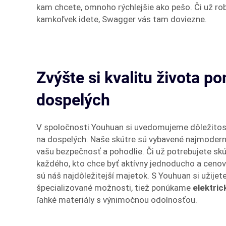
kam chcete, omnoho rýchlejšie ako pešo. Či už rob
kamkoľvek idete, Swagger vás tam doviezne.
Zvýšte si kvalitu života p
dospelých
V spoločnosti Youhuan si uvedomujeme dôležitosť 
na dospelých. Naše skútre sú vybavené najmoderne
vašu bezpečnosť a pohodlie. Či už potrebujete skút
každého, kto chce byť aktívny jednoducho a cenovo
sú náš najdôležitejší majetok. S Youhuan si užijet
špecializované možnosti, tiež ponúkame
elektric
ľahké materiály s výnimočnou odolnosťou.