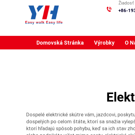
Žiadosť 
+86-19
Domovská Stránka
Výrobky
O N
Elek
Dospelé elektrické skútre vám, jazdcovi, poskyt
dospelých po celom štáte, ktorí sa snažia vylepš
ktorí hľadajú spôsob pohybu, keď sa ich stav zho