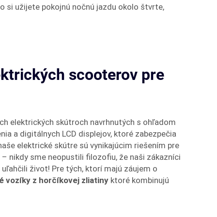
 si užijete pokojnú nočnú jazdu okolo štvrte,
ektrických scooterov pre
ných elektrických skútroch navrhnutých s ohľadom
a a digitálnych LCD displejov, ktoré zabezpečia
naše elektrické skútre sú vynikajúcim riešením pre
 nikdy sme neopustili filozofiu, že naši zákazníci
ľahčili život! Pre tých, ktorí majú záujem o
é vozíky z horčíkovej zliatiny
ktoré kombinujú