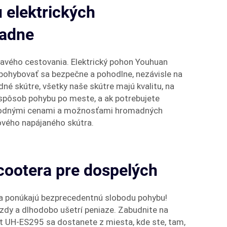
 elektrických
madne
dravého cestovania. Elektrický pohon Youhuan
 pohybovať sa bezpečne a pohodlne, nezávisle na
né skútre, všetky naše skútre majú kvalitu, na
 spôsob pohybu po meste, a ak potrebujete
 výhodnými cenami a možnosťami hromadných
vého napájaného skútra.
scootera pre dospelých
ii a ponúkajú bezprecedentnú slobodu pohybu!
azdy a dlhodobo ušetrí peniaze. Zabudnite na
ft UH-ES295 sa dostanete z miesta, kde ste, tam,