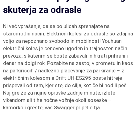
skuterja za odrasle
Ni več vprašanje, da se po ulicah sprehajate na
staromodni način. Električni kolesi za odrasle so zdaj na
voljo za nepoznano svobodo in mobilnost! Youhuan
električni koles je cenovno ugoden in trajnosten način
prevoza, s katerim se boste zabavali in hkrati prihranili
denar na dolgi rok. Pozabite na zastoj v prometu in kaos
na parkiriščih / nadležno plačevanje za parkiranje – z
električnim kolesom e Drift UH-ES295 boste hitreje
prispevali od tam, kjer ste, do cilja, kot če bi hodili peš.
Naj gre že za nujne opravke zadnje minute, izlete
vikendom ali tihe nočne vožnje okoli soseske –
kamorkoli greste, vas Swagger pripelje tja.