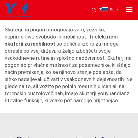
SL
Električni skuterji za odrasle
Skuterji na pogon omogočajo vam, vozniku,
neprimerljivo svobodo in mobilnost. Ti
električni
skuterji za mobilnost
so odlična izbira za mnoge
odrasle po vsej državi, ki želijo izboljšati svoje
vsakodnevne rutine in splošno neodvisnost. Skuterji na
pogon so privlačna možnost za posameznike, ki iščejo
način premikanja, ko se njihovo stanje poslabša, da
lahko nadaljevali uživati v vsakodnevnih dejavnostih. Ne
glede na to, ali vozite po polnih mestnih ulicah ali na
terenskih pustolovščinah, imajo skuterji youyuandianzi
številne funkcije, ki vsako pot naredijo prijetnejšo.