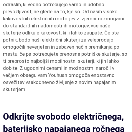
odraslih, ki vedno potrebujejo varno in udobno
prevozljivost, ne glede na to, kje so. Od naših visoko
kakovostnih električnih motorjev z izjemnimi zmogami
do standardnih nadomestnih motorjev, vse naše
skuterje odlikuje kakovost, ki ji lahko zaupate. Če ste
potnik, bodo naši električni skuterji za veleprodajo
omogočili neverjeten in zabaven način premikanja po
mestu, če pa potrebujete prenosne potniške skuterje, so
ti preprosto najboljši mobilnostni skuterji, ki jih lahko
dobite. Z ugodnimi cenami in možnostmi naročil v
večjem obsegu vam Youhuan omogoča enostavno
osvežitev vsakodnevno življenje z novim napajanim
skuterjem.
Odkrijte svobodo električnega,
baterijsko napajanega ročnega