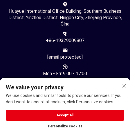
Huayue International Office Building, Southern Business
District, Yinzhou District, Ningbo City, Zhejiang Province,
Čína
+86-19329009807
[email protected]
Mon - Fri: 9:00 - 17:00
We value your privacy
We use cookies and similar tools to provide our services. If you
don't want to accept all cookies, click Personalize cookies.
Copyright © Ningbo Youhuan Automation Technology Co., Ltd.
Accept all
Všechna práva vyhrazena -
Zásady ochrany soukromí
Personalize cookies
Elektrické křeslo
Elektrický mobilní skuter