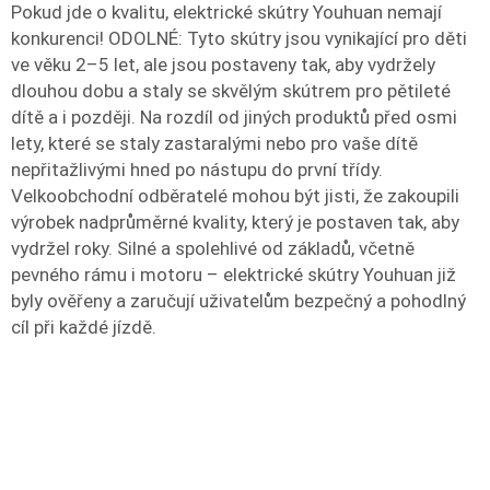
Pokud jde o kvalitu, elektrické skútry Youhuan nemají
konkurenci! ODOLNÉ: Tyto skútry jsou vynikající pro děti
ve věku 2–5 let, ale jsou postaveny tak, aby vydržely
dlouhou dobu a staly se skvělým skútrem pro pětileté
dítě a i později. Na rozdíl od jiných produktů před osmi
lety, které se staly zastaralými nebo pro vaše dítě
nepřitažlivými hned po nástupu do první třídy.
Velkoobchodní odběratelé mohou být jisti, že zakoupili
výrobek nadprůměrné kvality, který je postaven tak, aby
vydržel roky. Silné a spolehlivé od základů, včetně
pevného rámu i motoru – elektrické skútry Youhuan již
byly ověřeny a zaručují uživatelům bezpečný a pohodlný
cíl při každé jízdě.