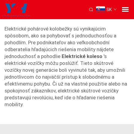
SK
elektrický skúter na kresle
Elektrické pohárové kolobežky sú vynikajúcim
spôsobom, ako sa pohybovať s jednoduchosťou a
pohodlím. Pre podnikateľov ako veľkoobchodní
odberatelia hľadajúcich riešenia mobility nájdete
jednoduchosť a pohodlie
Elektrické koleso
's
elektrické vozíčky môžu poslúžiť. Tieto skútrové
vozíčky novej generácie boli vyvinuté tak, aby umožnili
jednotlivcom čo najväčší prístup k slobodnému a
efektívnemu pohybu. Či už na vlastné použitie alebo na
spokojnosť zákazníkov, elektrické skútrové vozíčky
predstavujú revolúciu, keď ide o hľadanie riešenia
mobility.