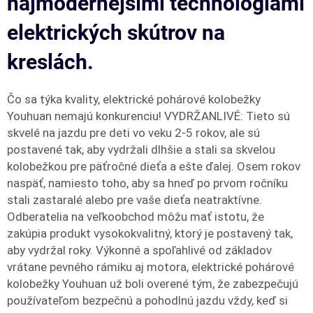
najmodernejšími technológiami
elektrických skútrov na
kreslách.
Čo sa týka kvality, elektrické pohárové kolobežky
Youhuan nemajú konkurenciu! VYDRŽANLIVÉ: Tieto sú
skvelé na jazdu pre deti vo veku 2-5 rokov, ale sú
postavené tak, aby vydržali dlhšie a stali sa skvelou
kolobežkou pre päťročné dieťa a ešte ďalej. Osem rokov
naspäť, namiesto toho, aby sa hneď po prvom ročníku
stali zastaralé alebo pre vaše dieťa neatraktívne.
Odberatelia na veľkoobchod môžu mať istotu, že
zakúpia produkt vysokokvalitný, ktorý je postavený tak,
aby vydržal roky. Výkonné a spoľahlivé od základov
vrátane pevného rámiku aj motora, elektrické pohárové
kolobežky Youhuan už boli overené tým, že zabezpečujú
používateľom bezpečnú a pohodlnú jazdu vždy, keď si