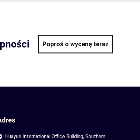
ępności
Poproś o wycenę teraz
Adres
Huayue International Office Building, Southern