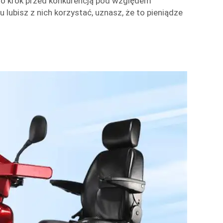
 o krok przed konkurencją pod względem
u lubisz z nich korzystać, uznasz, że to pieniądze