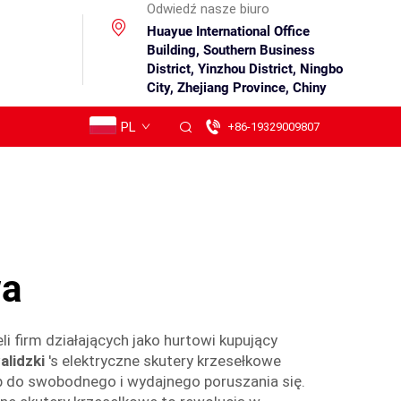
Odwiedź nasze biuro
Huayue International Office
Building, Southern Business
District, Yinzhou District, Ningbo
City, Zhejiang Province, Chiny
PL
+86-19329009807
wa
i firm działających jako hurtowi kupujący
alidzki
's elektryczne skutery krzesełkowe
p do swobodnego i wydajnego poruszania się.