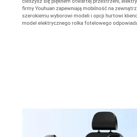
cieszysz się pięknem otwartej przestrzeni, elektr
firmy Youhuan zapewniają mobilność na zewnątrz i
szerokiemu wyborowi modeli i opcji hurtowi klien
model elektrycznego rolka fotelowego odpowiada