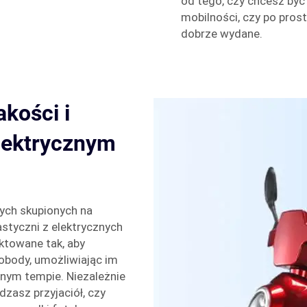
od tego, czy chcesz być
mobilności, czy po prost
dobrze wydane.
kości i
elektrycznym
ych skupionych na
styczni z elektrycznych
ktowane tak, aby
body, umożliwiając im
snym tempie. Niezależnie
zasz przyjaciół, czy