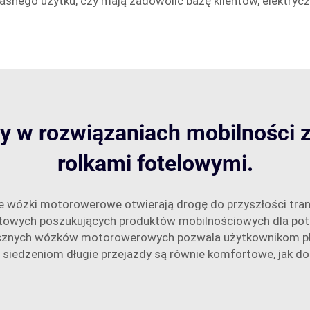
asnego użytku, czy mają zadowolić bazę klientów, elektryc
y w rozwiązaniach mobilności 
rolkami fotelowymi.
ne wózki motorowerowe otwierają drogę do przyszłości tran
urtowych poszukujących produktów mobilnościowych dla pot
ycznych wózków motorowerowych pozwala użytkownikom płynn
iedzeniom długie przejazdy są równie komfortowe, jak d