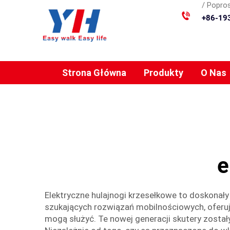
/ Popros
+86-19
Strona Główna
Produkty
O Nas
e
Elektryczne hulajnogi krzesełkowe to doskonały 
szukających rozwiązań mobilnościowych, oferu
mogą służyć. Te nowej generacji skutery zosta