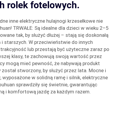
h rolek fotelowych.
adne inne elektryczne hulajnogi krzesełkowe nie
uan! TRWAŁE: Są idealne dla dzieci w wieku 2–5
towane tak, by służyć dłużej – stają się doskonałą
a i starszych. W przeciwieństwie do innych
atrakcyjność lub przestają być użyteczne zaraz po
wszej klasy, te zachowują swoją wartość przez
jący mogą mieć pewność, że nabywają produkt
y został stworzony, by służyć przez lata. Mocne i
wyposażone w solidną ramę i silnik, elektryczne
ouhuan sprawdziły się świetnie, gwarantując
ą i komfortową jazdę za każdym razem.