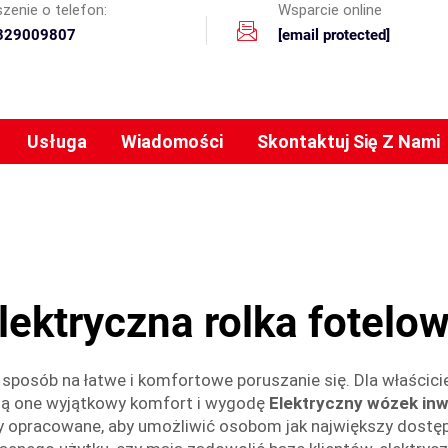
zenie o telefon:
Wsparcie online
329009807
[email protected]
Usługa
Wiadomości
Skontaktuj Się Z Nami
lektryczna rolka fotelo
sposób na łatwe i komfortowe poruszanie się. Dla właściciel
ją one wyjątkowy komfort i wygodę
Elektryczny wózek inw
ły opracowane, aby umożliwić osobom jak największy dostę