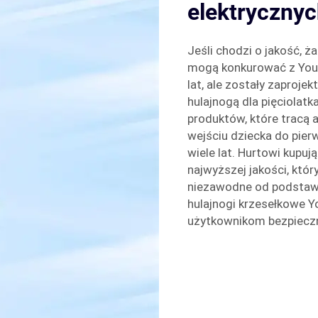
elektrycznyc
Jeśli chodzi o jakość, ż
mogą konkurować z Youh
lat, ale zostały zaprojek
hulajnogą dla pięciolatk
produktów, które tracą 
wejściu dziecka do pier
wiele lat. Hurtowi kupu
najwyższej jakości, któr
niezawodne od podstaw, 
hulajnogi krzesełkowe Y
użytkownikom bezpieczn