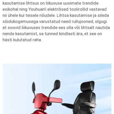
kasutamise lihtsus on liikuvuse uusimate trendide
esikohal ning Youhuan’i elektrilised toolirollid vastavad
nii ühele kui teisele nõudele. Lihtsa kasutamise ja sileda
sõidukogemusega varustatud need rullujooned, olgugi
et soovid liikuvuses trendide ees olla või lihtsalt nautida
nende kasutamist, sa tunned kindlasti ära, et see on
hästi kulutatud raha.