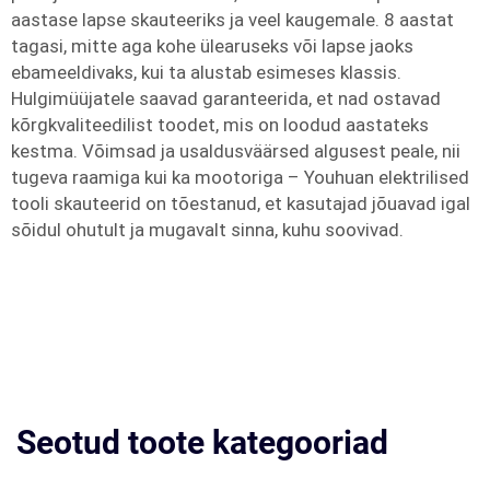
aastase lapse skauteeriks ja veel kaugemale. 8 aastat
tagasi, mitte aga kohe ülearuseks või lapse jaoks
ebameeldivaks, kui ta alustab esimeses klassis.
Hulgimüüjatele saavad garanteerida, et nad ostavad
kõrgkvaliteedilist toodet, mis on loodud aastateks
kestma. Võimsad ja usaldusväärsed algusest peale, nii
tugeva raamiga kui ka mootoriga – Youhuan elektrilised
tooli skauteerid on tõestanud, et kasutajad jõuavad igal
sõidul ohutult ja mugavalt sinna, kuhu soovivad.
Seotud toote kategooriad