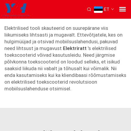
ET
elektriline toolirolukaar
Elektrilised tooli skauteerid on suurepärane viis
liikumiseks lihtsasti ja mugavalt. Ettevõtjatele, kes on
hulgimüüjad ja otsivad mobiilsuslahendusi, pakuvad
need lihtsust ja mugavust
Elektriratt
's elektrilised
toekscooterid võivad kasutusleidu. Need järgmise
põlvkonna toekscooterid on loodud selleks, et isikud
saaksid liikuda nii vabalt ja tõhusalt kui võimalik. Nii
enda kasutamiseks kui ka kliendibaasi rõõmustamiseks
on elektrilised toekscooterid revolutsioon
mobiilsuslahenduse otsimisel.