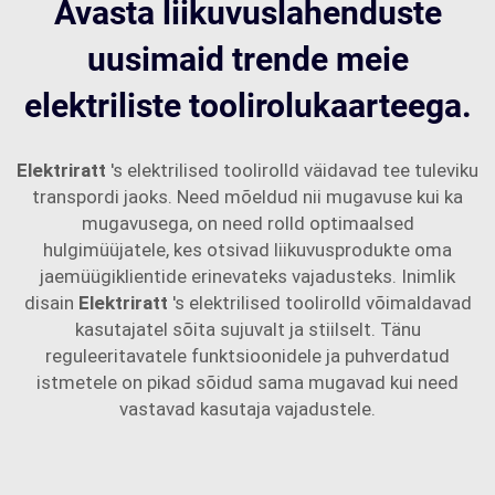
Avasta liikuvuslahenduste
uusimaid trende meie
elektriliste toolirolukaarteega.
Elektriratt
's elektrilised toolirolld väidavad tee tuleviku
transpordi jaoks. Need mõeldud nii mugavuse kui ka
mugavusega, on need rolld optimaalsed
hulgimüüjatele, kes otsivad liikuvusprodukte oma
jaemüügiklientide erinevateks vajadusteks. Inimlik
disain
Elektriratt
's elektrilised toolirolld võimaldavad
kasutajatel sõita sujuvalt ja stiilselt. Tänu
reguleeritavatele funktsioonidele ja puhverdatud
istmetele on pikad sõidud sama mugavad kui need
vastavad kasutaja vajadustele.