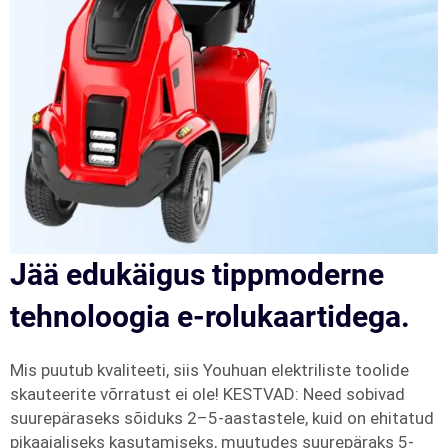
Jää edukäigus tippmoderne
tehnoloogia e-rolukaartidega.
Mis puutub kvaliteeti, siis Youhuan elektriliste toolide
skauteerite võrratust ei ole! KESTVAD: Need sobivad
suurepäraseks sõiduks 2–5-aastastele, kuid on ehitatud
pikaajaliseks kasutamiseks, muutudes suurepäraks 5-