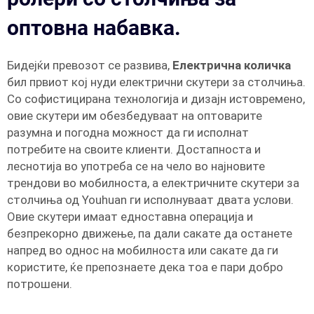
оптовна набавка.
Бидејќи превозот се развива,
Електрична количка
бил првиот кој нуди електрични скутери за столчиња.
Со софистицирана технологија и дизајн истовремено,
овие скутери им обезбедуваат на оптоварите
разумна и погодна можност да ги исполнат
потребите на своите клиенти. Достапноста и
леснотија во употреба се на чело во најновите
трендови во мобилноста, а електричните скутери за
столчиња од Youhuan ги исполнуваат двата услови.
Овие скутери имаат едноставна операција и
безпрекорно движење, па дали сакате да останете
напред во однос на мобилноста или сакате да ги
користите, ќе препознаете дека тоа е пари добро
потрошени.