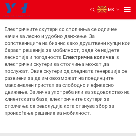
MK
електричен ролер со столче
Електричните скутери со столчиња се одличен
начин за лесно и удобно движење. За
сопствениците на бизнис како друштвени купци кои
бараат решенија за мобилност, овде ќе најдете
леснотија и погодноста
Електрична количка
's
електрични скутери за столчиња можат да
послужат. Овие скутери од следната генерација се
развиени за да им овозможат на поединците
максимален пристап за слободно и ефикасно
движење. За лична употреба или за задоволство на
клиентската база, електричните скутери за
столчиња се револуција кога станува збор за
пронаоѓање решение за мобилност.