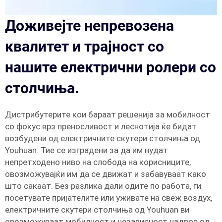
Доживејте непревозена
квалитет и трајност со
нашите електрични ролери со
столчиња.
Дистрибутерите кои бараат решенија за мобилност
со фокус врз преносливост и леснотија ќе бидат
возбудени од електричните скутери столчиња од
Youhuan. Тие се изградени за да им нудат
непретходено ниво на слобода на корисниците,
овозможувајќи им да се движат и забавуваат како
што сакаат. Без разлика дали одите по работа, ги
посетувате пријателите или уживате на свеж воздух,
електричните скутери столчиња од Youhuan ви
овозможуваат мобилност и независност надвор од