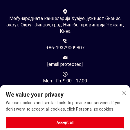
Меѓународната канцеларија Хуајуе, јужниот бизнис
округ, Округ Јинџоу, град Нингбо, провинција Чежанг,
Кина
+86-19329009807
[email protected]
Mon - Fri: 9:00 - 17:00
We value your privacy
We use cookies and similar tools to provide our services. If you
don't want to accept all cookies, click Personalize cookies.
Авторски права © Ningbo Youhuan Automation Technology
Accept all
Co., Ltd. Сите права задржани -
Политика за приватност