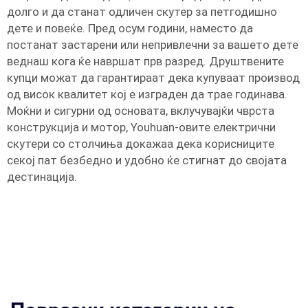
долго и да станат одличен скутер за петгодишно
дете и повеќе. Пред осум години, наместо да
постанат застарени или непривлечни за вашето дете
веднаш кога ќе навршат прв разред. Друштвените
купци можат да гарантираат дека купуваат производ
од висок квалитет кој е изграден да трае годинава.
Моќни и сигурни од основата, вклучувајќи чврста
конструкција и мотор, Youhuan-овите електрични
скутери со столчиња докажаа дека корисниците
секој пат безбедно и удобно ќе стигнат до својата
дестинација.