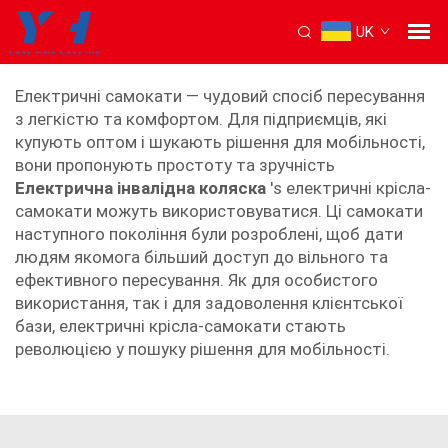
UK
електричний скутер-крісло
Електричні самокати — чудовий спосіб пересування
з легкістю та комфортом. Для підприємців, які
купують оптом і шукають рішення для мобільності,
вони пропонують простоту та зручність
Електрична інвалідна коляска
's електричні крісла-
самокати можуть використовуватися. Ці самокати
наступного покоління були розроблені, щоб дати
людям якомога більший доступ до вільного та
ефективного пересування. Як для особистого
використання, так і для задоволення клієнтської
бази, електричні крісла-самокати стають
революцією у пошуку рішення для мобільності.